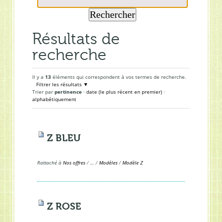
Résultats de
recherche
Il y a
13
éléments qui correspondent à vos termes de recherche.
Filtrer les résultats
Trier par
pertinence
·
date (le plus récent en premier)
·
alphabétiquement
Z BLEU
Rattaché à
Nos offres
/
…
/
Modèles
/
Modèle Z
Z ROSE