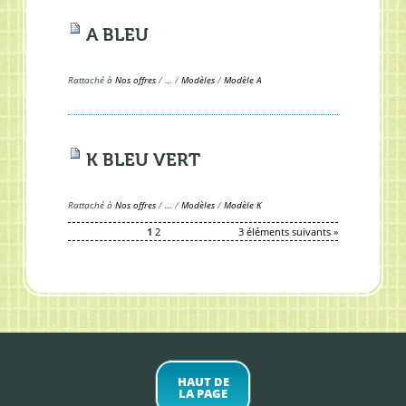
A BLEU
Rattaché à
Nos offres
/
…
/
Modèles
/
Modèle A
K BLEU VERT
Rattaché à
Nos offres
/
…
/
Modèles
/
Modèle K
1
2
3 éléments suivants »
HAUT DE
LA PAGE