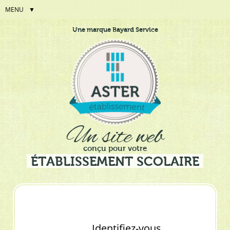
MENU
Aller
Outils
Une marque Bayard Service
au
personnels
contenu.
|
Aller
à
la
navigation
Un site web
conçu pour votre
ÉTABLISSEMENT SCOLAIRE