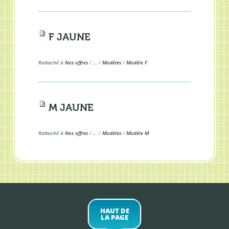
F JAUNE
Rattaché à
Nos offres
/
…
/
Modèles
/
Modèle F
M JAUNE
Rattaché à
Nos offres
/
…
/
Modèles
/
Modèle M
HAUT DE
LA PAGE