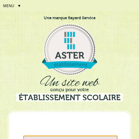
MENU
Aller
Outils
Une marque Bayard Service
au
personnels
contenu.
|
Aller
à
la
navigation
Un site web
conçu pour votre
ÉTABLISSEMENT SCOLAIRE