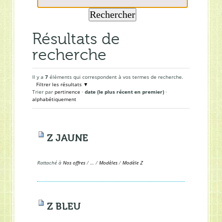
Résultats de
recherche
Il y a
7
éléments qui correspondent à vos termes de recherche.
Filtrer les résultats
Trier par
pertinence
·
date (le plus récent en premier)
·
alphabétiquement
Z JAUNE
Rattaché à
Nos offres
/
…
/
Modèles
/
Modèle Z
Z BLEU