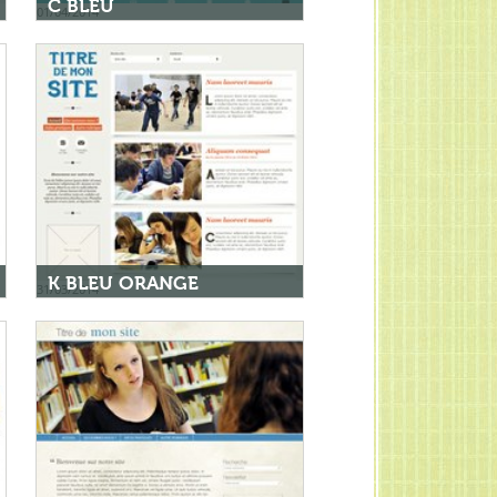
C BLEU
01/04/2014
K BLEU ORANGE
31/03/2014