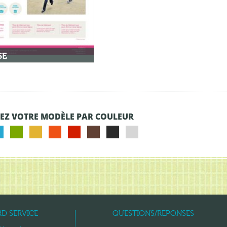
SE
1
EZ VOTRE MODÈLE PAR COULEUR
D SERVICE
QUESTIONS/RÉPONSES