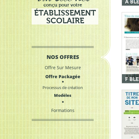
A BL
01/04/201
conçu pour votre
ÉTABLISSEMENT
SCOLAIRE
Navigation
NOS OFFRES
Offre Sur Mesure
Offre Packagée
F BL
01/04/201
Processus de création
Modèles
Formations